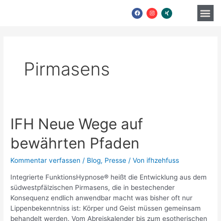
Zum
Me
F
I
X
Inhalt
a
n
i
c
s
n
Christian M. Zehfuß
springen
e
t
g
b
a
o
g
o
r
k
a
m
Pirmasens
IFH
IFH Neue Wege auf
Neue
bewährten Pfaden
Wege
auf
bewährten
Kommentar verfassen
/
Blog
,
Presse
/ Von
ifhzehfuss
Pfaden
Integrierte FunktionsHypnose® heißt die Entwicklung aus dem
südwestpfälzischen Pirmasens, die in bestechender
Konsequenz endlich anwendbar macht was bisher oft nur
Lippenbekenntniss ist: Körper und Geist müssen gemeinsam
behandelt werden. Vom Abreiskalender bis zum esotherischen