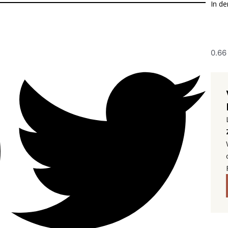
In de
?