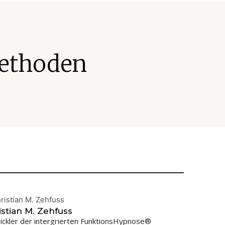
Methoden
istian M. Zehfuss
ickler der intergrierten FunktionsHypnose®