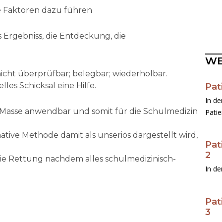
e Faktoren dazu führen
as Ergebniss, die Entdeckung, die
WE
nicht überprüfbar; belegbar; wiederholbar.
lles Schicksal eine Hilfe.
Pat
In de
ie Masse anwendbar und somit für die Schulmedizin
Pati
ative Methode damit als unseriös dargestellt wird,
Pat
2
e die Rettung nachdem alles schulmedizinisch-
In de
Pat
3