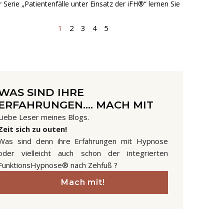
r Serie „Patientenfälle unter Einsatz der iFH®“ lernen Sie
1
2
3
4
5
WAS SIND IHRE
ERFAHRUNGEN.... MACH MIT
Liebe Leser meines Blogs.
Zeit sich zu outen!
Was sind denn ihre Erfahrungen mit Hypnose
oder vielleicht auch schon der integrierten
FunktionsHypnose® nach Zehfuß ?
Mach mit!