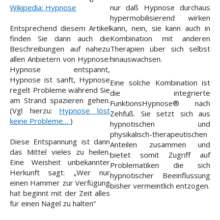
Wikipedia: Hypnose
nur daß Hypnose durchaus
hypermobilisierend wirken
Entsprechend diesem Artikel
kann, nein, sie kann auch in
finden Sie dann auch die
Kombination mit anderen
Beschreibungen auf nahezu
Therapien über sich selbst
allen Anbietern von Hypnose:
hinauswachsen.
Hypnose entspannt,
Hypnose ist sanft, Hypnose
Eine solche Kombination ist
regelt Probleme während Sie
die integrierte
am Strand spazieren gehen.
FunktionsHypnose® nach
(Vgl hierzu:
Hypnose löst
Zehfuß. Sie setzt sich aus
keine Probleme…
)
hypnotischen und
physikalisch-therapeutischen
Diese Entspannung ist dann
Anteilen zusammen und
das Mittel vieles zu heilen.
bietet somit Zugriff auf
Eine Weisheit unbekannter
Problematiken die sich
Herkunft sagt: „Wer nur
hypnotischer Beeinflussung
einen Hammer zur Verfügung
bisher vermeintlich entzogen.
hat beginnt mit der Zeit alles
für einen Nagel zu halten“