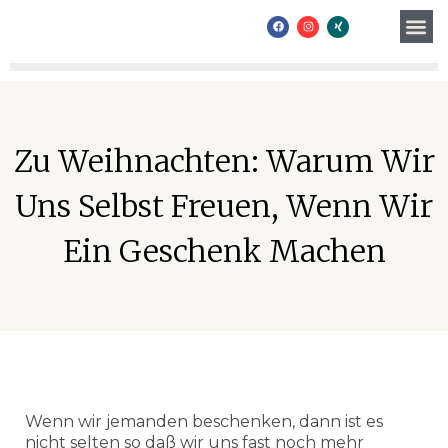
Zum
Me
F
I
X
Inhalt
a
n
i
c
s
n
Christian M. Zehfuß
springen
e
t
g
b
a
o
g
o
r
k
a
m
Zu Weihnachten: Warum Wir
Uns Selbst Freuen, Wenn Wir
Ein Geschenk Machen
Wenn wir jemanden beschenken, dann ist es
nicht selten so daß wir uns fast noch mehr