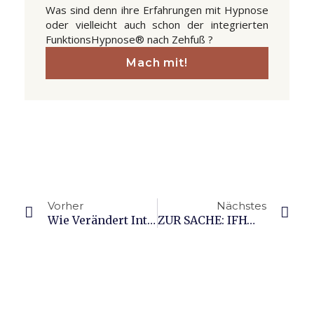
Was sind denn ihre Erfahrungen mit Hypnose
oder vielleicht auch schon der integrierten
FunktionsHypnose® nach Zehfuß ?
Mach mit!
Prev
Näc
Vorher
Nächstes
Wie Verändert Integrierte FunktionsHypnose Bewegungsmuster Und Muskeltonus?
ZUR SACHE: IFH® In Der Sportphysiotherapie… Muskeltonus