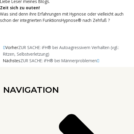
Liebe Leser meines Blogs.
Zeit sich zu outen!
Was sind denn ihre Erfahrungen mit Hypnose oder vielleicht auch
schon der integrierten FunktionsHypnose® nach Zehfuß ?
Mach mit!
Prev
Vorher
ZUR SACHE: iFH® bei Autoagressivem Verhalten (vgl.:
Nächster
Ritzen, Selbstverletzung)
Nächstes
ZUR SACHE: iFH® bei Männerproblemen
NAVIGATION