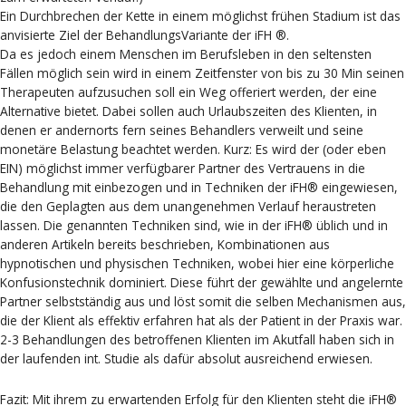
Ein Durchbrechen der Kette in einem möglichst frühen Stadium ist das
anvisierte Ziel der BehandlungsVariante der iFH ®.
Da es jedoch einem Menschen im Berufsleben in den seltensten
Fällen möglich sein wird in einem Zeitfenster von bis zu 30 Min seinen
Therapeuten aufzusuchen soll ein Weg offeriert werden, der eine
Alternative bietet. Dabei sollen auch Urlaubszeiten des Klienten, in
denen er andernorts fern seines Behandlers verweilt und seine
monetäre Belastung beachtet werden. Kurz: Es wird der (oder eben
EIN) möglichst immer verfügbarer Partner des Vertrauens in die
Behandlung mit einbezogen und in Techniken der iFH® eingewiesen,
die den Geplagten aus dem unangenehmen Verlauf heraustreten
lassen. Die genannten Techniken sind, wie in der iFH® üblich und in
anderen Artikeln bereits beschrieben, Kombinationen aus
hypnotischen und physischen Techniken, wobei hier eine körperliche
Konfusionstechnik dominiert. Diese führt der gewählte und angelernte
Partner selbstständig aus und löst somit die selben Mechanismen aus,
die der Klient als effektiv erfahren hat als der Patient in der Praxis war.
2-3 Behandlungen des betroffenen Klienten im Akutfall haben sich in
der laufenden int. Studie als dafür absolut ausreichend erwiesen.
Fazit: Mit ihrem zu erwartenden Erfolg für den Klienten steht die iFH®