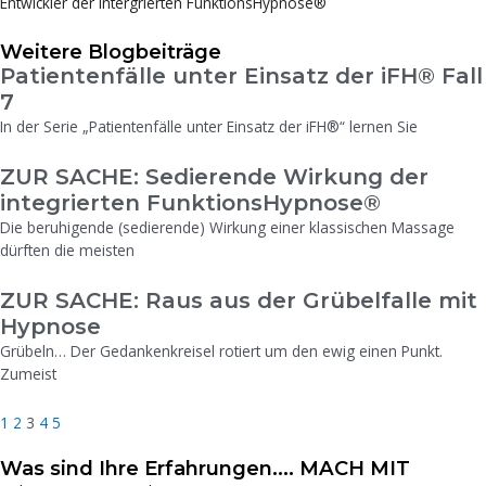
Entwickler der intergrierten FunktionsHypnose®
Weitere Blogbeiträge
Seite
Patientenfälle unter Einsatz der iFH® Fall
Seite
Seite
Seite
Seite
7
In der Serie „Patientenfälle unter Einsatz der iFH®“ lernen Sie
ZUR SACHE: Sedierende Wirkung der
integrierten FunktionsHypnose®
Die beruhigende (sedierende) Wirkung einer klassischen Massage
dürften die meisten
ZUR SACHE: Raus aus der Grübelfalle mit
Hypnose
Grübeln… Der Gedankenkreisel rotiert um den ewig einen Punkt.
Zumeist
1
2
3
4
5
Was sind Ihre Erfahrungen.... MACH MIT