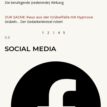
Die beruhigende (sedierende) Wirkung
ZUR SACHE: Raus aus der Grübelfalle mit Hypnose
Grübeln… Der Gedankenkreisel rotiert
1
2
3
4
5
SOCIAL MEDIA