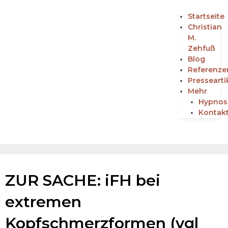
Startseite
Christian
M.
Zehfuß
Blog
Referenze
Pressearti
Mehr
Hypnos
Kontak
ZUR SACHE: iFH bei
extremen
Kopfschmerzformen (vgl