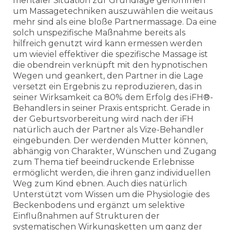
mentaler Situation zur Grundlage genommen
um Massagetechniken auszuwählen die weitaus
mehr sind als eine bloße Partnermassage. Da eine
solch unspezifische Maßnahme bereits als
hilfreich genutzt wird kann ermessen werden
um wieviel effektiver die spezifische Massage ist
die obendrein verknüpft mit den hypnotischen
Wegen und geankert, den Partner in die Lage
versetzt ein Ergebnis zu reproduzieren, das in
seiner Wirksamkeit ca 80% dem Erfolg des iFH®-
Behandlers in seiner Praxis entspricht. Gerade in
der Geburtsvorbereitung wird nach der iFH
natürlich auch der Partner als Vize-Behandler
eingebunden. Der werdenden Mutter können,
abhängig von Charakter, Wünschen und Zugang
zum Thema tief beeindruckende Erlebnisse
ermöglicht werden, die ihren ganz individuellen
Weg zum Kind ebnen. Auch dies natürlich
Unterstützt vom Wissen um die Physiologie des
Beckenbodens und ergänzt um selektive
Einflußnahmen auf Strukturen der
systematischen Wirkungsketten um ganz der