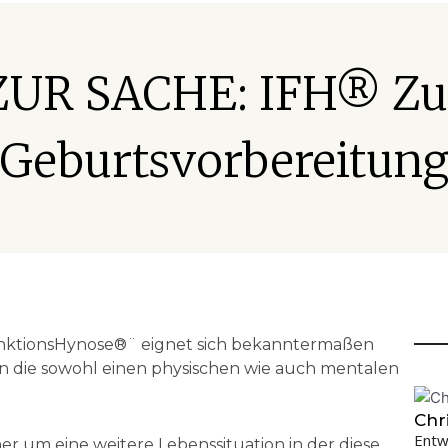
ZUR SACHE: IFH® Zu
Geburtsvorbereitun
unktionsHynose®¨ eignet sich bekanntermaßen
n die sowohl einen physischen wie auch mentalen
Chr
Entw
r um eine weitere Lebenssituation in der diese