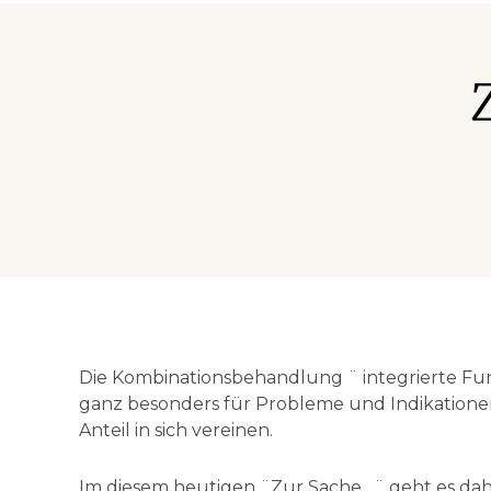
Die Kombinationsbehandlung ¨ integrierte F
ganz besonders für Probleme und Indikatione
Anteil in sich vereinen.
Im diesem heutigen ¨Zur Sache…¨ geht es dahe