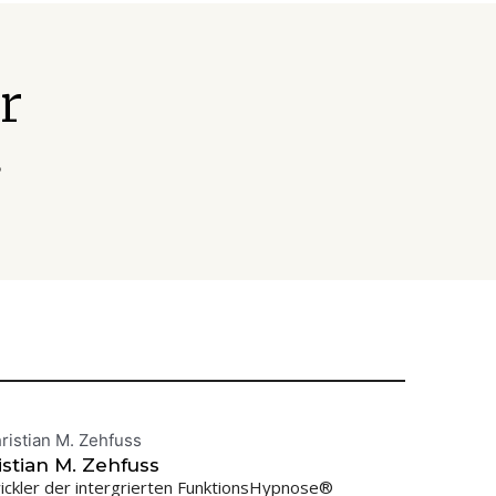
r
g
istian M. Zehfuss
ickler der intergrierten FunktionsHypnose®