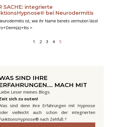
 SACHE: integrierte
ktionsHypnose® bei Neurodermitis
eurodermitis ist, wie ihr Name bereits vermuten lässt
ro+Derm(a)+Itis =
1
2
3
4
5
WAS SIND IHRE
ERFAHRUNGEN.... MACH MIT
Liebe Leser meines Blogs.
Zeit sich zu outen!
Was sind denn ihre Erfahrungen mit Hypnose
oder vielleicht auch schon der integrierten
FunktionsHypnose® nach Zehfuß ?