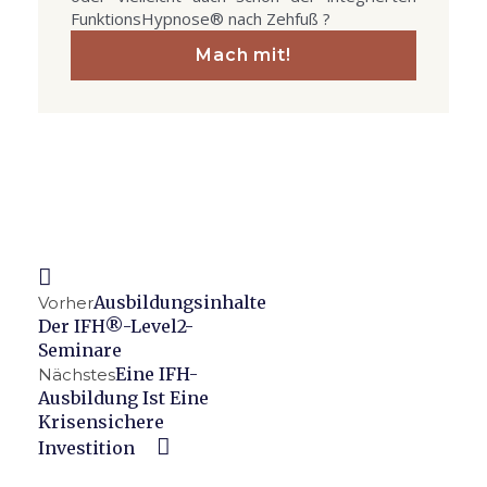
FunktionsHypnose® nach Zehfuß ?
Mach mit!
Prev
Nächster
Ausbildungsinhalte
Vorher
Der IFH®-Level2-
Seminare
Eine IFH-
Nächstes
Ausbildung Ist Eine
Krisensichere
Investition