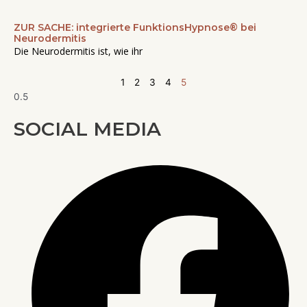
ZUR SACHE: integrierte FunktionsHypnose® bei
Neurodermitis
Die Neurodermitis ist, wie ihr
1
2
3
4
5
SOCIAL MEDIA