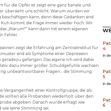
für die Opfer ist zeigt eine ganz banale und
ter übersieht uns schlicht. Warum wurden wir
g beschäftigen kann, denn diese Gedanken sind
 Kuh kommt die Frage immer wieder hoch. Wir
 das „Warum?“ kann dann mit einem eigenen
WE
n Fehler.
Pat
ionen zeigt die Erfahrung am Zentralinstitut für
4
kmuster sind als Symptome einer Depression
In de
 geradezu gefangen. Das eigene Ich wird dabei
elativ dazu immer größer. Schuldgefühle wachsen.
Pat
lung unbeantwortbarer Fragen… die Stimmung
5
In de
ns-Vergangenheit einer Kontrollgruppe, die als
de sollten alle Probanden wiederholt über den
Pat
lprobe abgeben. Danach wurde erfragt wie
6
 wie seine Stimmung sei.