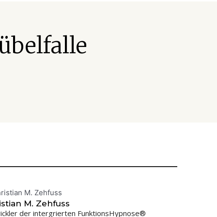
belfalle
istian M. Zehfuss
ickler der intergrierten FunktionsHypnose®