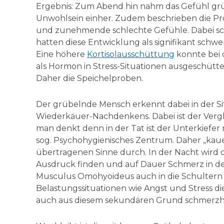
Ergebnis: Zum Abend hin nahm das Gefühl grüb
Unwohlsein einher. Zudem beschrieben die P
und zunehmende schlechte Gefühle. Dabei sch
hatten diese Entwicklung als signifikant schwe
Eine höhere
Kortisolausschüttung
konnte bei 
als Hormon in Stress-Situationen ausgeschüt
Daher die Speichelproben.
Der grübelnde Mensch erkennt dabei in der Sit
Wiederkäuer-Nachdenkens. Dabei ist der Verg
man denkt denn in der Tat ist der Unterkiefer 
sog. Psychohygienisches Zentrum. Daher „kaue
übertragenen Sinne durch. In der Nacht wird d
Ausdruck finden und auf Dauer Schmerz in 
Musculus Omohyoideus auch in die Schultern m
Belastungssituationen wie Angst und Stress di
auch aus diesem sekundären Grund schmerzh