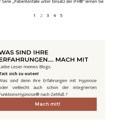
r Serie „Patientenfälle unter Einsatz der iFH®“ lernen Sie
1
2
3
4
5
WAS SIND IHRE
ERFAHRUNGEN.... MACH MIT
Liebe Leser meines Blogs.
Zeit sich zu outen!
Was sind denn ihre Erfahrungen mit Hypnose
oder vielleicht auch schon der integrierten
FunktionsHypnose® nach Zehfuß ?
Mach mit!