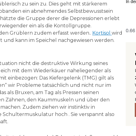
In de
lerisch zu sein zu. Dies geht mit stärkerem
robanden ein abnehmendes Selbstbewusstsein
ätzte die Gruppe derer die Depressionen erlebt
rwiegender ein als die Kontollgruppe.
den Grüblern zudem erfasst werden..
Kortisol
wird
tet und kann im Speichel nachgewiesen werden.
uation nicht die destruktive Wirkung seines
leich mit dem Wiederkäuer naheliegender als
mit einbezogen: Das Kiefergelenk (TMG) gilt als
n“ wir Probleme tatsächlich und nicht nur im
as als Bruxen, am Tag als Pressen seinen
den Zähnen, den Kaummuskeln und über den
achen. Zudem ziehen wir instinktiv in
e Schultermuskulatur hoch . Sie verspannt also
aft.