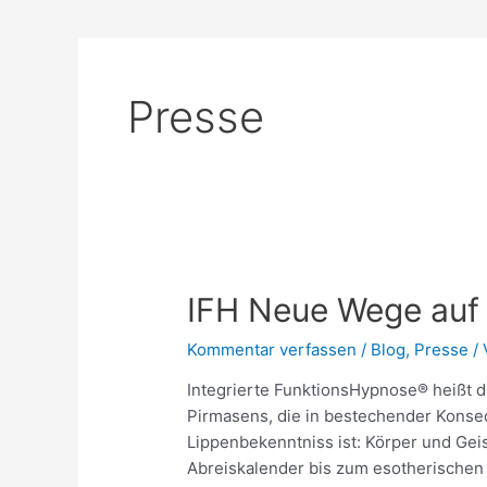
Presse
IFH
IFH Neue Wege auf
Neue
Kommentar verfassen
/
Blog
,
Presse
/
Wege
auf
Integrierte FunktionsHypnose® heißt 
bewährten
Pirmasens, die in bestechender Konse
Pfaden
Lippenbekenntniss ist: Körper und G
Abreiskalender bis zum esotherischen 